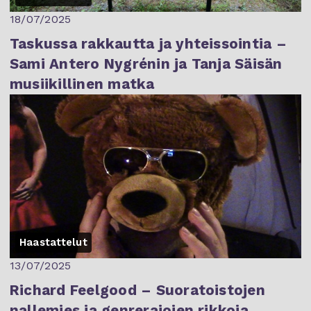
18/07/2025
Taskussa rakkautta ja yhteissointia –
Sami Antero Nygrénin ja Tanja Säisän
musiikillinen matka
Haastattelut
13/07/2025
Richard Feelgood – Suoratoistojen
nallemies ja genrerajojen rikkoja