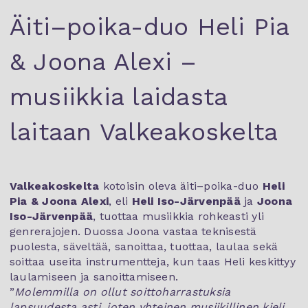
Äiti–poika-duo Heli Pia
& Joona Alexi –
musiikkia laidasta
laitaan Valkeakoskelta
Valkeakoskelta
kotoisin oleva äiti–poika-duo
Heli
Pia & Joona Alexi
, eli
Heli Iso-Järvenpää
ja
Joona
Iso-Järvenpää
, tuottaa musiikkia rohkeasti yli
genrerajojen. Duossa Joona vastaa teknisestä
puolesta, säveltää, sanoittaa, tuottaa, laulaa sekä
soittaa useita instrumentteja, kun taas Heli keskittyy
laulamiseen ja sanoittamiseen.
”
Molemmilla on ollut soittoharrastuksia
lapsuudesta asti, joten yhteinen musiikillinen kieli