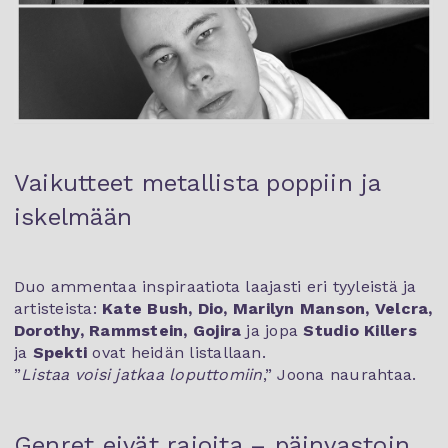
Vaikutteet metallista poppiin ja
iskelmään
Duo ammentaa inspiraatiota laajasti eri tyyleistä ja
artisteista:
Kate Bush, Dio, Marilyn Manson, Velcra,
Dorothy, Rammstein, Gojira
ja jopa
Studio Killers
ja
Spekti
ovat heidän listallaan.
”
Listaa voisi jatkaa loputtomiin
,” Joona naurahtaa.
Genret eivät rajoita – päinvastoin