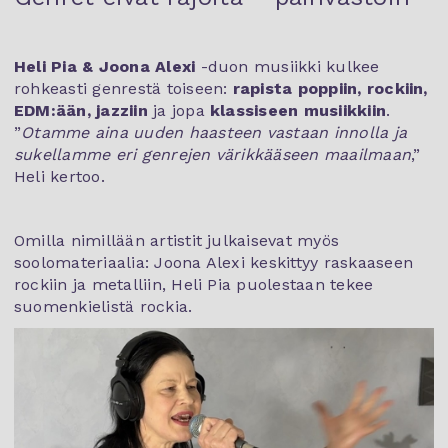
Heli Pia & Joona Alexi
-duon musiikki kulkee
rohkeasti genrestä toiseen:
rapista poppiin, rockiin,
EDM:ään, jazziin
ja jopa
klassiseen musiikkiin
.
”
Otamme aina uuden haasteen vastaan innolla ja
sukellamme eri genrejen värikkääseen maailmaan
,”
Heli kertoo.
Omilla nimillään artistit julkaisevat myös
soolomateriaalia: Joona Alexi keskittyy raskaaseen
rockiin ja metalliin, Heli Pia puolestaan tekee
suomenkielistä rockia.