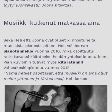
löytyi luontevast
i,” Joona kiteyttää.
Musiikki kulkenut matkassa aina
Sekä Heli että Joona ovat olleet kiinnostuneita
musiikista pienestä pitäen. Heli vei Joonan
pianotunneille
vuonna 2010, mikä osoittautui
ratkaisevaksi käänteeksi heidän yhteiselle polulleen.
Pian kuvioihin tulivat myös
kitaratunnit
Valkeakoskiopistolla vuonna 2012.
”
Nämä hetket osoittavat, että musiikki on aina ollut
meille yhteinen ja tärkeä asia
,” Heli kertoo.