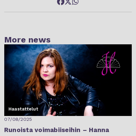
More news
Haastattelut
07/08/2025
Runoista voimabiiseihin – Hanna