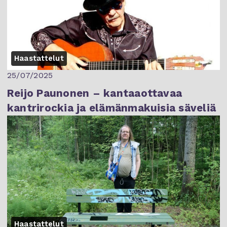
Haastattelut
25/07/2025
Reijo Paunonen – kantaaottavaa
kantrirockia ja elämänmakuisia säveliä
Haastattelut