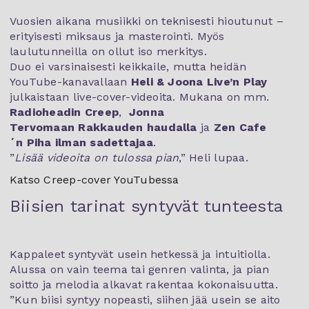
Vuosien aikana musiikki on teknisesti hioutunut –
erityisesti miksaus ja masterointi. Myös
laulutunneilla on ollut iso merkitys.
Duo ei varsinaisesti keikkaile, mutta heidän
YouTube-kanavallaan
Heli & Joona Live’n Play
julkaistaan live-cover-videoita. Mukana on mm.
Radioheadin Creep
,
Jonna
Tervomaan Rakkauden haudalla
ja
Zen Cafe
´n Piha ilman sadettajaa
.
”
Lisää videoita on tulossa pian
,” Heli lupaa.
Katso Creep-cover YouTubessa
Biisien tarinat syntyvät tunteesta
Kappaleet syntyvät usein hetkessä ja intuitiolla.
Alussa on vain teema tai genren valinta, ja pian
soitto ja melodia alkavat rakentaa kokonaisuutta.
”Kun biisi syntyy nopeasti, siihen jää usein se aito