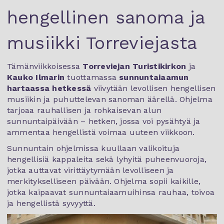
hengellinen sanoma ja
musiikki Torreviejasta
Tämänviikkoisessa
Torreviejan Turistikirkon
ja
Kauko Ilmarin
tuottamassa
sunnuntaiaamun
hartaassa hetkessä
viivytään levollisen hengellisen
musiikin ja puhuttelevan sanoman äärellä. Ohjelma
tarjoaa rauhallisen ja rohkaisevan alun
sunnuntaipäivään – hetken, jossa voi pysähtyä ja
ammentaa hengellistä voimaa uuteen viikkoon.
Sunnuntain ohjelmissa kuullaan valikoituja
hengellisiä kappaleita sekä lyhyitä puheenvuoroja,
jotka auttavat virittäytymään levolliseen ja
merkitykselliseen päivään. Ohjelma sopii kaikille,
jotka kaipaavat sunnuntaiaamuihinsa rauhaa, toivoa
ja hengellistä syvyyttä.