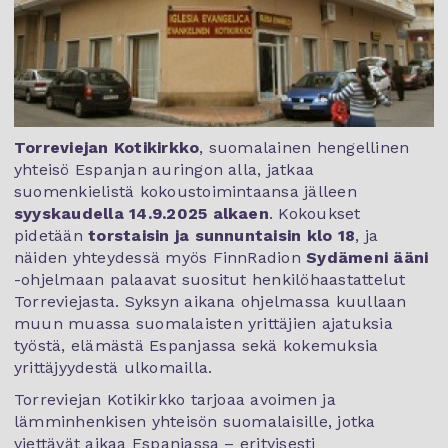
Torreviejan Kotikirkko
, suomalainen hengellinen
yhteisö Espanjan auringon alla, jatkaa
suomenkielistä kokoustoimintaansa jälleen
syyskaudella 14.9.2025 alkaen
. Kokoukset
pidetään
torstaisin ja sunnuntaisin klo 18
, ja
näiden yhteydessä myös FinnRadion
Sydämeni ääni
-ohjelmaan palaavat suositut henkilöhaastattelut
Torreviejasta. Syksyn aikana ohjelmassa kuullaan
muun muassa suomalaisten yrittäjien ajatuksia
työstä, elämästä Espanjassa sekä kokemuksia
yrittäjyydestä ulkomailla.
Torreviejan Kotikirkko tarjoaa avoimen ja
lämminhenkisen yhteisön suomalaisille, jotka
viettävät aikaa Espanjassa – erityisesti