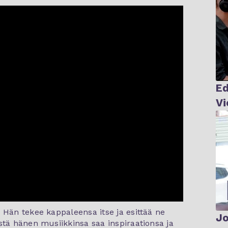
Ed
 Hän tekee kappaleensa itse ja esittää ne
Jo
stä hänen musiikkinsa saa inspiraationsa ja