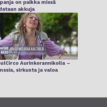
panja on paikka missä
dataan akkuja
ulCirco Aurinkorannikolla –
nssia, sirkusta ja valoa