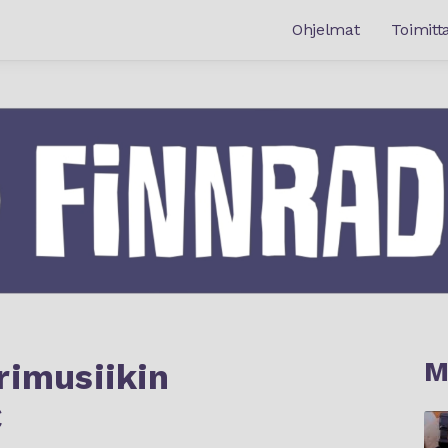
Ohjelmat
Toimitta
M
rimusiikin
C