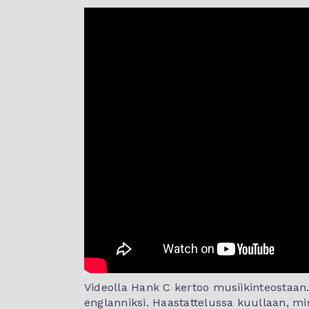
Videolla Hank C kertoo musiikinteostaan.
englanniksi. Haastattelussa kuullaan, mi