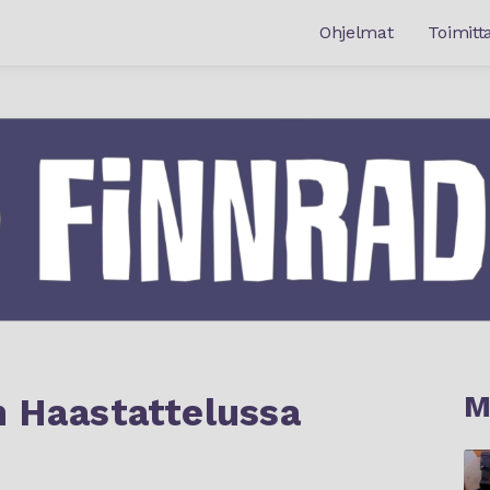
Ohjelmat
Toimitta
M
n Haastattelussa