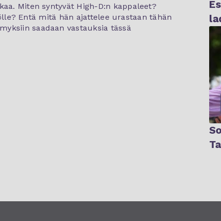
Es
kaa. Miten syntyvät High-D:n kappaleet?
isölle? Entä mitä hän ajattelee urastaan tähän
la
myksiin saadaan vastauksia tässä
So
Ta