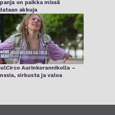
panja on paikka missä
dataan akkuja
ulCirco Aurinkorannikolla –
nssia, sirkusta ja valoa