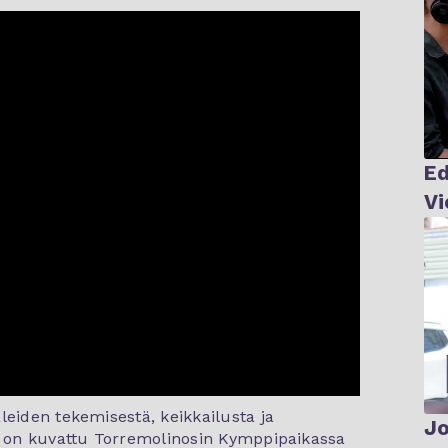
Ed
leiden tekemisestä, keikkailusta ja
Jo
lu on kuvattu Torremolinosin Kymppipaikassa