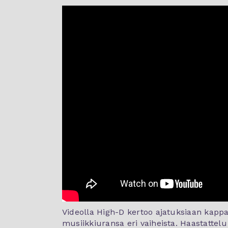
Videolla High-D kertoo ajatuksiaan kappa
musiikkiuransa eri vaiheista. Haastatte