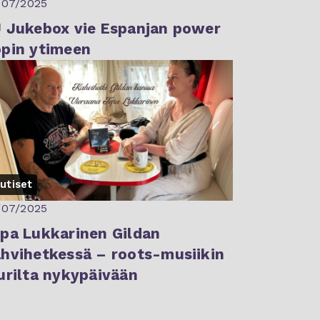
/07/2025
 Jukebox vie Espanjan power
pin ytimeen
utiset
/07/2025
pa Lukkarinen Gildan
hvihetkessä – roots-musiikin
urilta nykypäivään