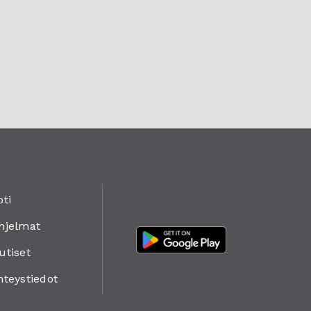
oti
hjelmat
utiset
hteystiedot