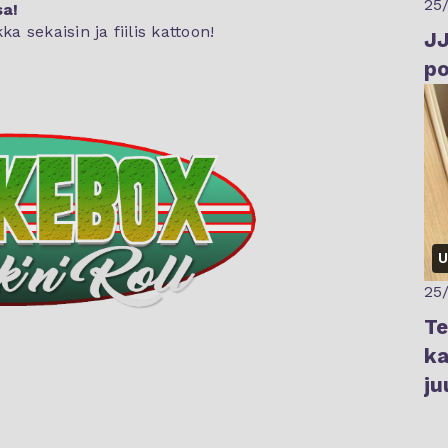
25
sa!
sekaisin ja fiilis kattoon!
JJ
po
U
25
Te
ka
ju