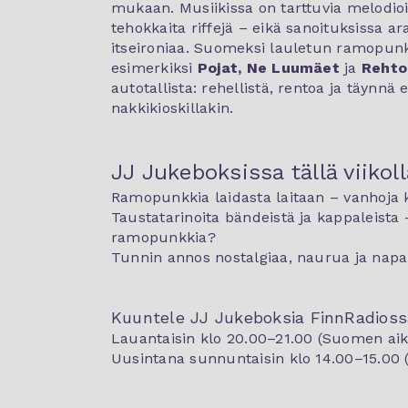
mukaan. Musiikissa on tarttuvia melodioi
tehokkaita riffejä – eikä sanoituksissa ar
itseironiaa. Suomeksi lauletun ramopun
esimerkiksi
Pojat, Ne Luumäet
ja
Rehto
autotallista: rehellistä, rentoa ja täynnä
nakkikioskillakin.
JJ Jukeboksissa tällä viikoll
Ramopunkkia laidasta laitaan – vanhoja k
Taustatarinoita bändeistä ja kappaleista
ramopunkkia?
Tunnin annos nostalgiaa, naurua ja napa
Kuuntele JJ Jukeboksia FinnRadioss
Lauantaisin klo 20.00–21.00 (Suomen ai
Uusintana sunnuntaisin klo 14.00–15.00