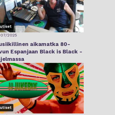
utiset
/07/2025
siikillinen aikamatka 80-
vun Espanjaan Black is Black -
jelmassa
utiset