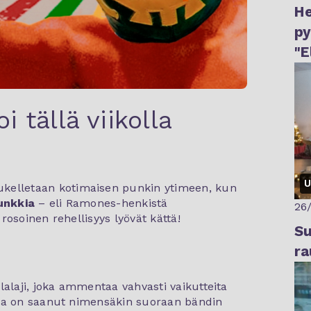
He
py
"E
Fi
 tällä viikolla
U
kelletaan kotimaisen punkin ytimeen, kun
unkkia
– eli Ramones-henkistä
26
osoinen rehellisyys lyövät kättä!
Su
ra
laji, joka ammentaa vahvasti vaikutteita
 ja on saanut nimensäkin suoraan bändin