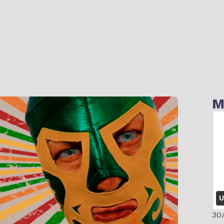
M
U
30