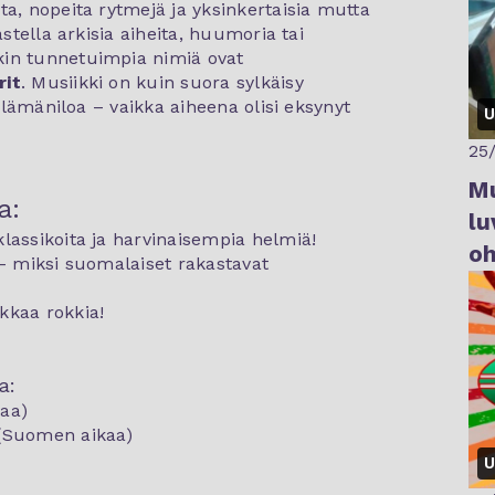
ta, nopeita rytmejä ja yksinkertaisia mutta
astella arkisia aiheita, huumoria tai
kin tunnetuimpia nimiä ovat
rit
. Musiikki on kuin suora sylkäisy
 elämäniloa – vaikka aiheena olisi eksynyt
U
25
Mu
a:
lu
lassikoita ja harvinaisempia helmiä!
oh
 – miksi suomalaiset rakastavat
kkaa rokkia!
a:
kaa)
 (Suomen aikaa)
U