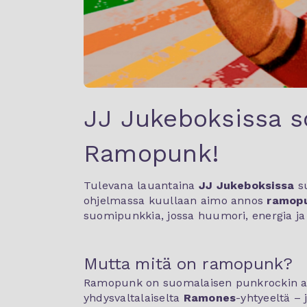
JJ Jukeboksissa soi
Ramopunk!
Tulevana lauantaina
JJ Jukeboksissa
su
ohjelmassa kuullaan aimo annos
ramop
suomipunkkia, jossa huumori, energia ja r
Mutta mitä on ramopunk?
Ramopunk on suomalaisen punkrockin ala
yhdysvaltalaiselta
Ramones
-yhtyeeltä –