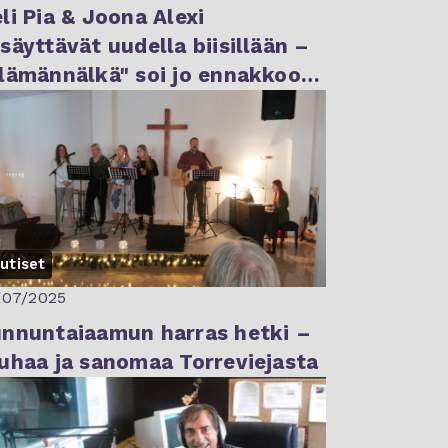
li Pia & Joona Alexi
säyttävät uudella biisillään –
lämännälkä" soi jo ennakkoon
nnRadiolla
utiset
/07/2025
nnuntaiaamun harras hetki –
uhaa ja sanomaa Torreviejasta