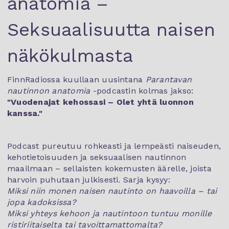
anatomia –
Seksuaalisuutta naisen
näkökulmasta
FinnRadiossa kuullaan uusintana
Parantavan
nautinnon anatomia
-podcastin kolmas jakso:
"Vuodenajat kehossasi – Olet yhtä luonnon
kanssa."
Podcast pureutuu rohkeasti ja lempeästi naiseuden,
kehotietoisuuden ja seksuaalisen nautinnon
maailmaan – sellaisten kokemusten äärelle, joista
harvoin puhutaan julkisesti. Sarja kysyy:
Miksi niin monen naisen nautinto on haavoilla – tai
jopa kadoksissa?
Miksi yhteys kehoon ja nautintoon tuntuu monille
ristiriitaiselta tai tavoittamattomalta?